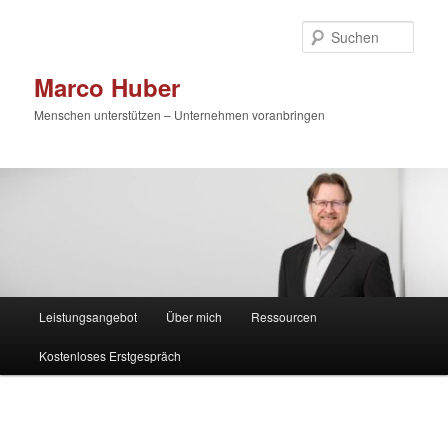
Zum
primären
Such
Inhalt
springen
Marco Huber
Menschen unterstützen – Unternehmen voranbringen
Hauptmenü
Leistungsangebot
Über mich
Ressourcen
Kostenloses Erstgespräch