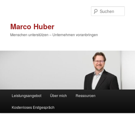
Zum
primären
Such
Inhalt
springen
Marco Huber
Menschen unterstützen – Unternehmen voranbringen
Hauptmenü
Leistungsangebot
Über mich
Ressourcen
Kostenloses Erstgespräch