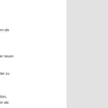
rn als
rer neuen
der zu
tion,
en als