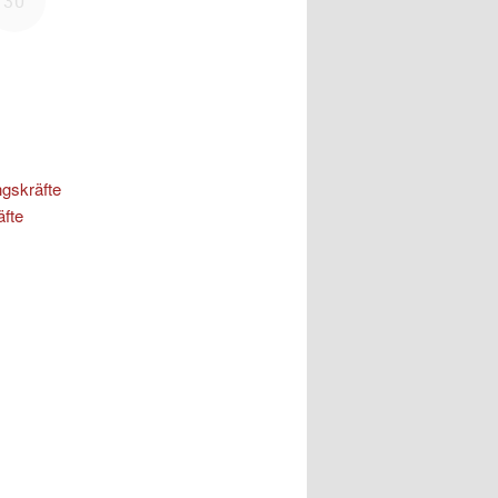
ngskräfte
äfte