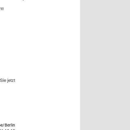
– M. SOCCIO
en
ie jetzt