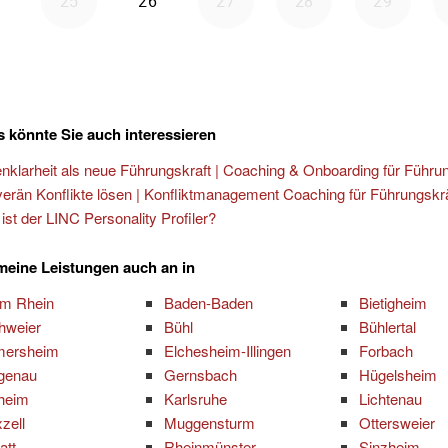
 könnte Sie auch interessieren
enklarheit als neue Führungskraft | Coaching & Onboarding für Führu
erän Konflikte lösen | Konfliktmanagement Coaching für Führungskr
ist der LINC Personality Profiler?
 meine Leistungen auch an in
am Rhein
Baden-Baden
Bietigheim
hweier
Bühl
Bühlertal
mersheim
Elchesheim-Illingen
Forbach
genau
Gernsbach
Hügelsheim
zheim
Karlsruhe
Lichtenau
zell
Muggensturm
Ottersweier
att
Rheinmünster
Sinzheim