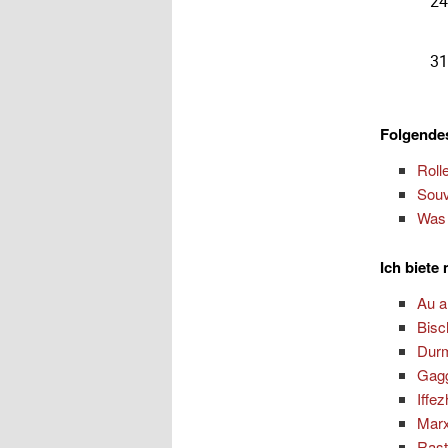
Folgendes
Roll
Souv
Was 
Ich biete
Au 
Bisc
Dur
Gag
Iffe
Marx
Rast