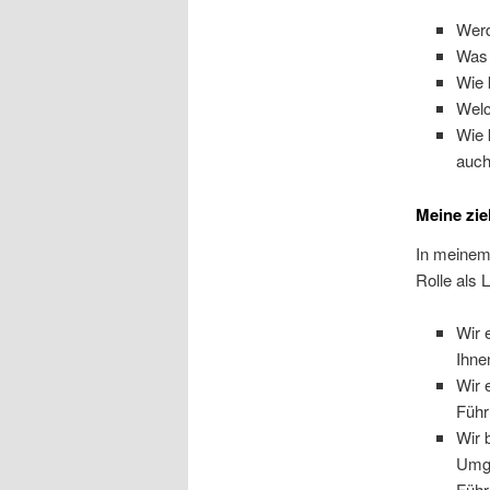
Werd
Was 
Wie 
Welc
Wie 
auch
Meine zie
In meinem 
Rolle als 
Wir 
Ihne
Wir 
Führ
Wir 
Umga
Führ