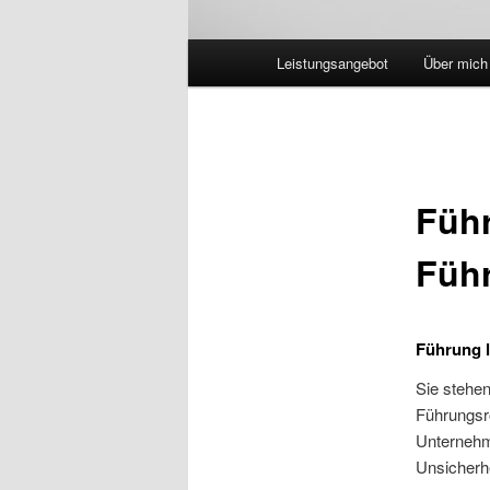
Hauptmenü
Leistungsangebot
Über mich
Führ
Füh
Führung l
Sie stehen
Führungsr
Unternehm
Unsicherhe