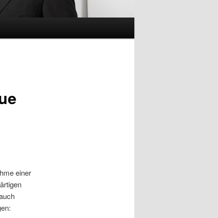
eue
ahme einer
ärtigen
 auch
gen: