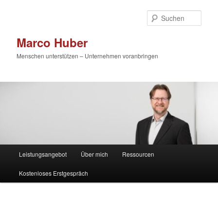
Zum
primären
Such
Inhalt
springen
Marco Huber
Menschen unterstützen – Unternehmen voranbringen
Hauptmenü
Leistungsangebot
Über mich
Ressourcen
Kostenloses Erstgespräch