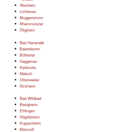
Iffezheim
Lichtenau
Muggensturm
Rheinmünster
Ötigheim
Bad Herrenalb
Baiersbronn
Bühlertal
Gaggenau
Karlsruhe
Malsch
Ottersweier
Sinzheim
Bad Wildbad
Bietigheim
Ettlingen
Hügelsheim
Kuppenheim
Marxzell