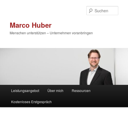
Zum
primären
Such
Inhalt
springen
Marco Huber
Menschen unterstützen – Unternehmen voranbringen
Hauptmenü
Leistungsangebot
Über mich
Ressourcen
Kostenloses Erstgespräch