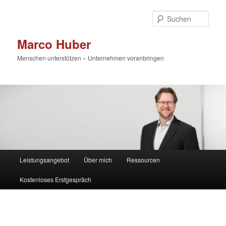
Zum
primären
Such
Inhalt
springen
Marco Huber
Menschen unterstützen – Unternehmen voranbringen
Hauptmenü
Leistungsangebot
Über mich
Ressourcen
Kostenloses Erstgespräch