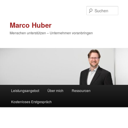
Zum
primären
Such
Inhalt
springen
Marco Huber
Menschen unterstützen – Unternehmen voranbringen
Hauptmenü
Leistungsangebot
Über mich
Ressourcen
Kostenloses Erstgespräch