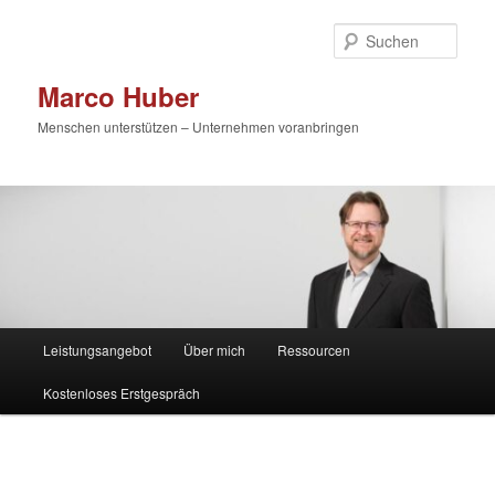
Zum
primären
Such
Inhalt
springen
Marco Huber
Menschen unterstützen – Unternehmen voranbringen
Hauptmenü
Leistungsangebot
Über mich
Ressourcen
Kostenloses Erstgespräch