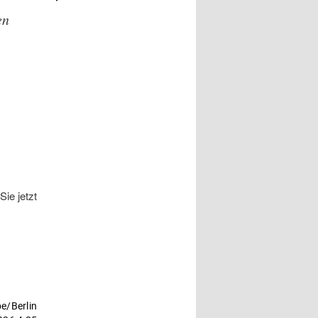
– M. SOCCIO
en
ie jetzt