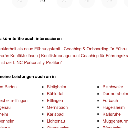
 könnte Sie auch interessieren
enklarheit als neue Führungskraft | Coaching & Onboarding für Führu
erän Konflikte lösen | Konfliktmanagement Coaching für Führungskr
ist der LINC Personality Profiler?
 meine Leistungen auch an in
en-Baden
Bietigheim
Bischweier
Bühlertal
Durmershei
esheim-Illingen
Ettlingen
Forbach
genau
Gernsbach
Hügelsheim
zheim
Karlsbad
Karlsruhe
penheim
Lichtenau
Muggenstur
nburg
Ottersweier
Pforzheim