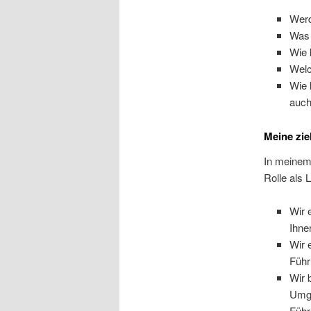
Werd
Was 
Wie 
Welc
Wie 
auch
Meine zie
In meinem 
Rolle als 
Wir 
Ihne
Wir 
Führ
Wir 
Umga
Führ