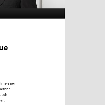
eue
ahme einer
ärtigen
 auch
gen: