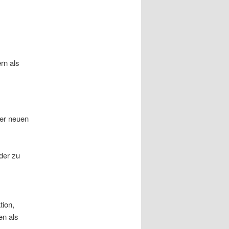
rn als
rer neuen
der zu
tion,
en als