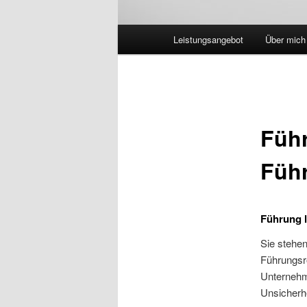
Hauptmenü
Leistungsangebot
Über mich
Führ
Führ
Führung l
Sie stehen
Führungsr
Unternehm
Unsicherhe