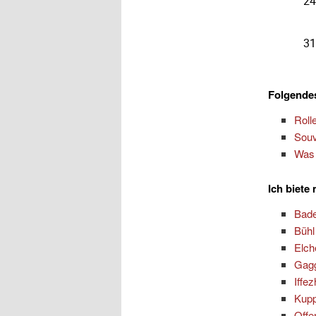
Folgendes
Roll
Souv
Was 
Ich biete
Bad
Bühl
Elch
Gag
Iffe
Kup
Offe