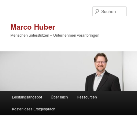
Zum
primären
Such
Inhalt
springen
Marco Huber
Menschen unterstützen – Unternehmen voranbringen
Hauptmenü
Leistungsangebot
Über mich
Ressourcen
Kostenloses Erstgespräch