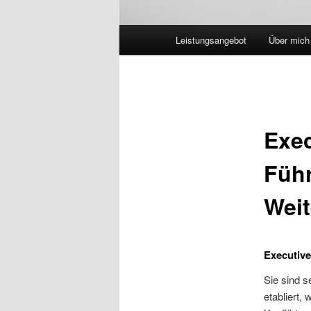
Hauptmenü
Leistungsangebot
Über mich
Exec
Führ
Weit
Executive
Sie sind s
etabliert,