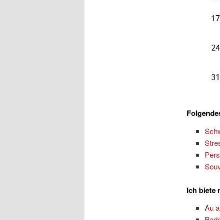
Folgendes
Schw
Stre
Pers
Souv
Ich biete
Au 
Bad