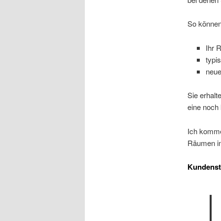
So können
Ihr 
typi
neue
Sie erhalt
eine noch
Ich komme
Räumen in
Kundens