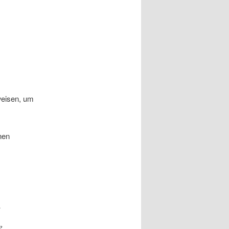
weisen, um
nen
i
„Toller Mensch und Co
e