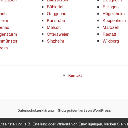
Bühlertal
Ettlingen
bach
Gaggenau
Hügelsheim
zheim
Karlsruhe
Kuppenheim
tenau
Malsch
Marxzell
gensturm
Ottersweier
Rastatt
inmünster
Sinzheim
Wildberg
heim
Kontakt
Datenschutzerklärung
Stolz präsentiert von WordPress
einstellung, z.B. Erteilung oder Widerruf von Einwilligungen, klicken Sie hie