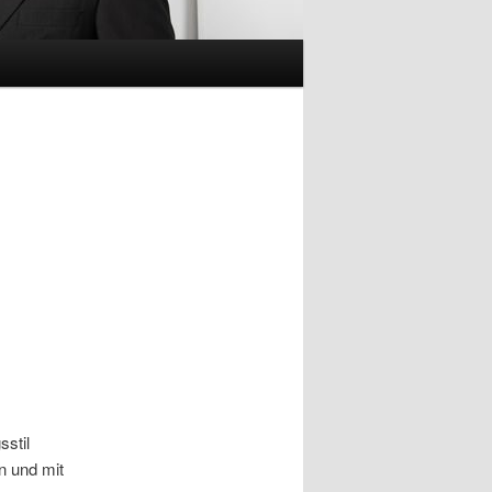
e
sstil
n und mit