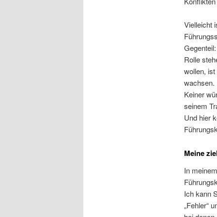
Konflikte
Vielleicht
Führungsst
Gegenteil:
Rolle ste
wollen, is
wachsen.
Keiner wür
seinem Tra
Und hier k
Führungsk
Meine zie
In meinem 
Führungskr
Ich kann 
„Fehler“ 
bei denen 