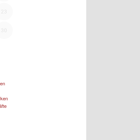
nen
rken
äfte