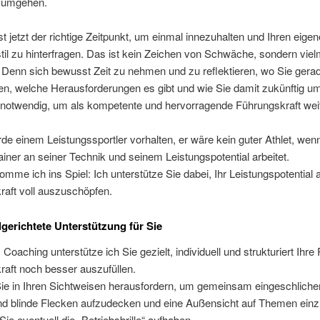
n umgehen.
 ist jetzt der richtige Zeitpunkt, um einmal innezuhalten und Ihren eige
il zu hinterfragen. Das ist kein Zeichen von Schwäche, sondern vie
 Denn sich bewusst Zeit zu nehmen und zu reflektieren, wo Sie gerade
hen, welche Herausforderungen es gibt und wie Sie damit zukünftig 
t notwendig, um als kompetente und hervorragende Führungskraft wei
de einem Leistungssportler vorhalten, er wäre kein guter Athlet, wenn
iner an seiner Technik und seinem Leistungspotential arbeitet.
omme ich ins Spiel: Ich unterstütze Sie dabei, Ihr Leistungspotential 
raft voll auszuschöpfen.
lgerichtete Unterstützung für Sie
Coaching unterstütze ich Sie gezielt, individuell und strukturiert Ihre 
aft noch besser auszufüllen.
Sie in Ihren Sichtweisen herausfordern, um gemeinsam eingeschlich
und blinde Flecken aufzudecken und eine Außensicht auf Themen ei
Sie eventuell die „Betriebsbrille“ aufhaben.