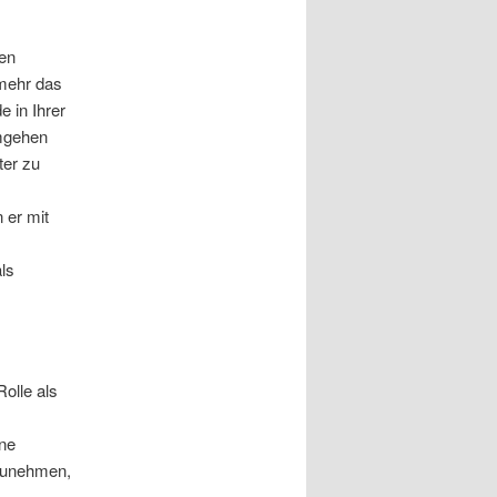
nen
lmehr das
 in Ihrer
umgehen
ter zu
 er mit
als
Rolle als
ene
nzunehmen,