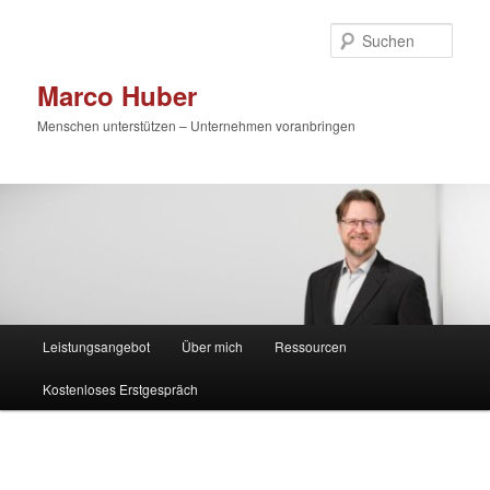
Zum
primären
Such
Inhalt
springen
Marco Huber
Menschen unterstützen – Unternehmen voranbringen
Hauptmenü
Leistungsangebot
Über mich
Ressourcen
Kostenloses Erstgespräch