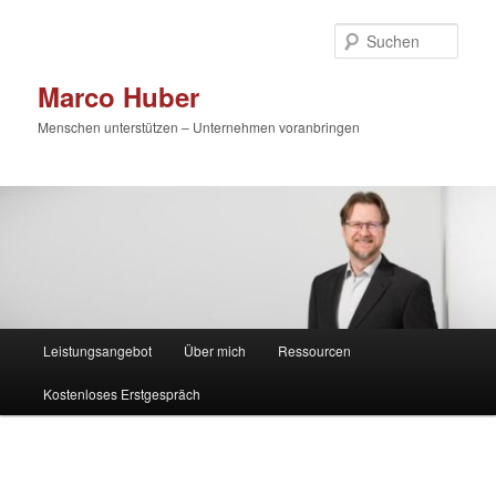
Zum
primären
Such
Inhalt
springen
Marco Huber
Menschen unterstützen – Unternehmen voranbringen
Hauptmenü
Leistungsangebot
Über mich
Ressourcen
Kostenloses Erstgespräch