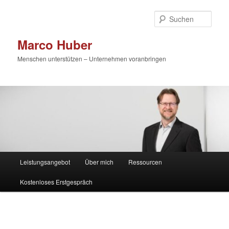
Zum
primären
Such
Inhalt
springen
Marco Huber
Menschen unterstützen – Unternehmen voranbringen
Hauptmenü
Leistungsangebot
Über mich
Ressourcen
Kostenloses Erstgespräch