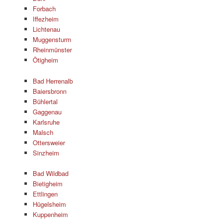
Forbach
Iffezheim
Lichtenau
Muggensturm
Rheinmünster
Ötigheim
Bad Herrenalb
Baiersbronn
Bühlertal
Gaggenau
Karlsruhe
Malsch
Ottersweier
Sinzheim
Bad Wildbad
Bietigheim
Ettlingen
Hügelsheim
Kuppenheim