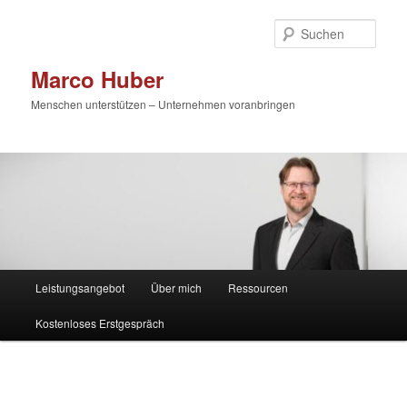
Zum
primären
Such
Inhalt
springen
Marco Huber
Menschen unterstützen – Unternehmen voranbringen
Hauptmenü
Leistungsangebot
Über mich
Ressourcen
Kostenloses Erstgespräch