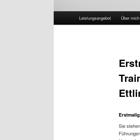
Hauptmenü
Leistungsangebot
Über mich
Erst
Trai
Ettl
Erstmalig
Sie stehen
Führungsr