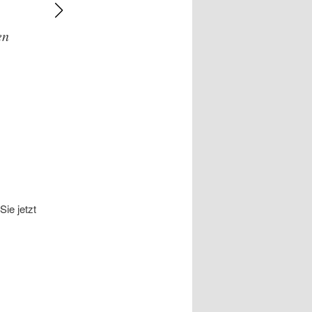
– M. SOCCIO
en
ie jetzt