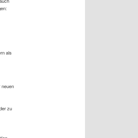
 auch
gen:
rn als
er neuen
der zu
tion,