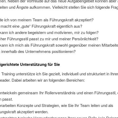
en. Neben der Vorfreude auf das neue Aufgabengebiet können aber
iten und Ängste aufkommen. Vielleicht stellen Sie sich folgende Fra
e ich von meinem Team als Führungskraft akzeptiert?
macht eine „gute“ Führungskraft eigentlich aus?
kann ich andere begeistern und motivieren, mir zu folgen?
her Führungsstil passt zu mir und meiner Persönlichkeit?
kann ich mich als Führungskraft sowohl gegenüber meinen Mitarbeite
 innerhalb des Unternehmens positionieren?
lgerichtete Unterstützung für Sie
raining unterstütze ich Sie gezielt, individuell und strukturiert in Ihr
Leader. Dabei arbeiten wir an folgenden Bereichen:
entwickeln gemeinsam Ihr Rollenverständnis und einen Führungsstil, 
n passt.
erarbeiten Konzepte und Strategien, wie Sie Ihr Team leiten und als
ungskraft akzeptiert werden.
betrachten typische Herausforderungen Ihrer neuen Rolle (wie Delega