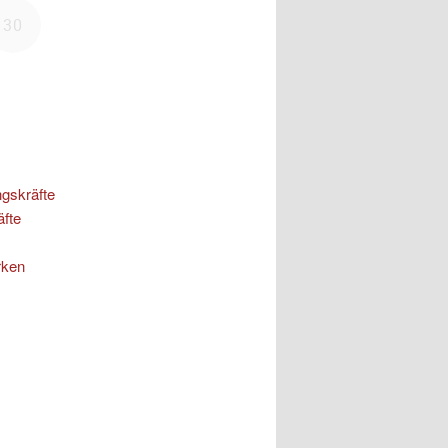
ngskräfte
äfte
rken