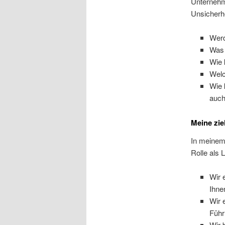
Unternehm
Unsicherhe
Werd
Was 
Wie 
Welc
Wie 
auch
Meine zie
In meinem T
Rolle als 
Wir 
Ihne
Wir 
Führ
Wir 