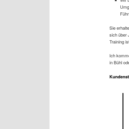
Umga
Führ
Sie erhalt
sich über
Training i
Ich komme
in Bühl o
Kundens