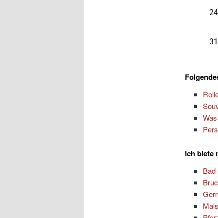
Folgendes
Roll
Souv
Was 
Pers
Ich biete
Bad 
Bruc
Ger
Mal
Pfor