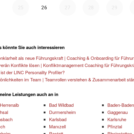
 könnte Sie auch interessieren
enklarheit als neue Führungskraft | Coaching & Onboarding für Führu
erän Konflikte lösen | Konfliktmanagement Coaching für Führungskr
ist der LINC Personality Profiler?
önlichkeiten im Team | Teamrollen verstehen & Zusammenarbeit stä
 meine Leistungen auch an in
Herrenalb
Bad Wildbad
Baden-Baden
hsal
Durmersheim
Gaggenau
nsbach
Karlsbad
Karlsruhe
sch
Marxzell
Pfinztal
zheim
Rastatt
Rheinstetten