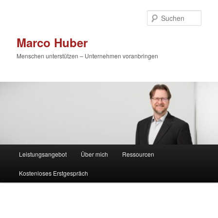
Zum
primären
Such
Inhalt
springen
Marco Huber
Menschen unterstützen – Unternehmen voranbringen
Hauptmenü
Leistungsangebot
Über mich
Ressourcen
Kostenloses Erstgespräch