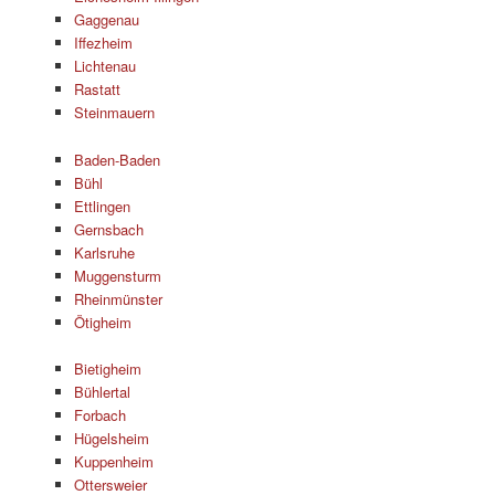
Gaggenau
Iffezheim
Lichtenau
Rastatt
Steinmauern
Baden-Baden
Bühl
Ettlingen
Gernsbach
Karlsruhe
Muggensturm
Rheinmünster
Ötigheim
Bietigheim
Bühlertal
Forbach
Hügelsheim
Kuppenheim
Ottersweier