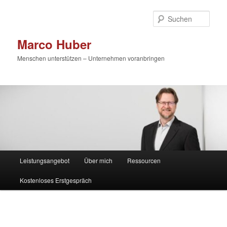
Zum
primären
Such
Inhalt
springen
Marco Huber
Menschen unterstützen – Unternehmen voranbringen
Hauptmenü
Leistungsangebot
Über mich
Ressourcen
Kostenloses Erstgespräch