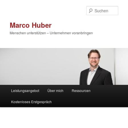
Zum
primären
Such
Inhalt
springen
Marco Huber
Menschen unterstützen – Unternehmen voranbringen
Hauptmenü
Leistungsangebot
Über mich
Ressourcen
Kostenloses Erstgespräch