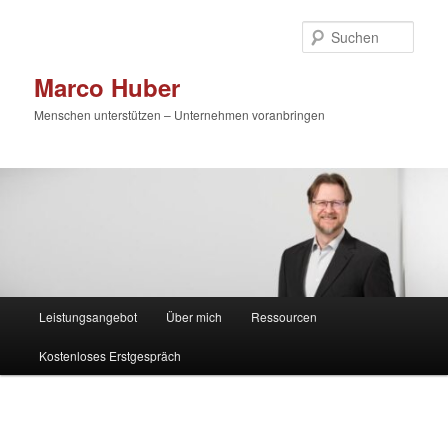
Zum
primären
Such
Inhalt
springen
Marco Huber
Menschen unterstützen – Unternehmen voranbringen
Hauptmenü
Leistungsangebot
Über mich
Ressourcen
Kostenloses Erstgespräch