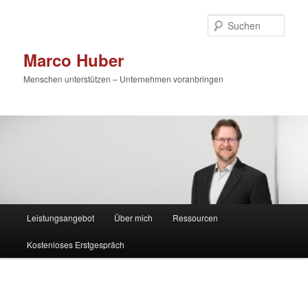
Zum
primären
Such
Inhalt
springen
Marco Huber
Menschen unterstützen – Unternehmen voranbringen
Hauptmenü
Leistungsangebot
Über mich
Ressourcen
Kostenloses Erstgespräch