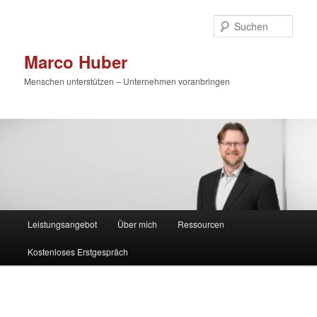
Zum
primären
Such
Inhalt
springen
Marco Huber
Menschen unterstützen – Unternehmen voranbringen
Hauptmenü
Leistungsangebot
Über mich
Ressourcen
Kostenloses Erstgespräch