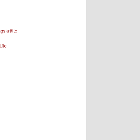
ngskräfte
e
äfte