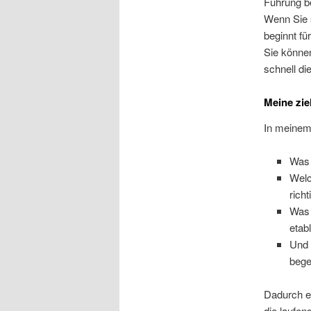
Führung b
Wenn Sie 
beginnt fü
Sie können
schnell di
Meine zie
In meinem
Was 
Welc
rich
Was 
etab
Und 
bege
Dadurch er
die laufen