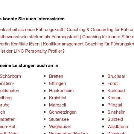
 könnte Sie auch interessieren
enklarheit als neue Führungskraft | Coaching & Onboarding für Führu
stbewusstsein stärken als Führungskraft | Coaching für innere Stärk
erän Konflikte lösen | Konfliktmanagement Coaching für Führungskr
ist der LINC Personality Profiler?
 meine Leistungen auch an in
 Schönborn
Bretten
Bruchsal
nstein-
Ettlingen
Forst
oldshafen
Hockenheim
Karlsbad
elberg
Kraichtal
Kronau
sruhe
Marxzell
Pfinztal
sch
Schwetzingen
Sinsheim
nstetten
Stutensee
Sulzfeld
Leon-Rot
Waghäusel
Waldbronn
adt-Weier
Weingarten (Baden)
Wiesloch