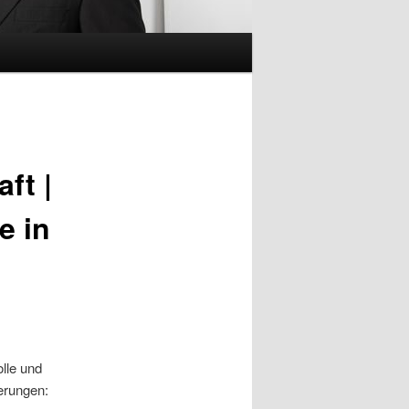
ft |
e in
olle und
erungen: