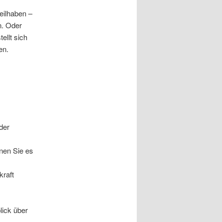
eilhaben –
n. Oder
ellt sich
en.
der
nen Sie es
kraft
lick über