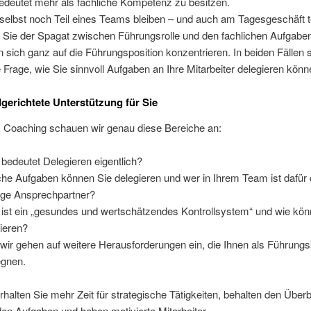
edeutet mehr als fachliche Kompetenz zu besitzen.
selbst noch Teil eines Teams bleiben – und auch am Tagesgeschäft t
r Sie der Spagat zwischen Führungsrolle und den fachlichen Aufgabe
 sich ganz auf die Führungsposition konzentrieren. In beiden Fällen st
e Frage, wie Sie sinnvoll Aufgaben an Ihre Mitarbeiter delegieren könn
lgerichtete Unterstützung für Sie
 Coaching schauen wir genau diese Bereiche an:
bedeutet Delegieren eigentlich?
he Aufgaben können Sie delegieren und wer in Ihrem Team ist dafür 
tige Ansprechpartner?
ist ein „gesundes und wertschätzendes Kontrollsystem“ und wie kön
lieren?
wir gehen auf weitere Herausforderungen ein, die Ihnen als Führungs
gnen.
halten Sie mehr Zeit für strategische Tätigkeiten, behalten den Überb
den Aufgaben und haben motivierte Mitarbeiter.