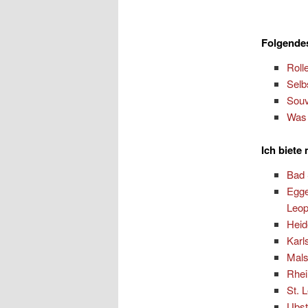
Folgendes
Roll
Selb
Souv
Was 
Ich biete
Bad
Egge
Leop
Heid
Karl
Mal
Rhei
St. 
Ubst