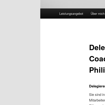
Hauptmenü
Leistungsangebot
Über mich
Dele
Coac
Phil
Delegiere
Sie sind i
Mitarbeit