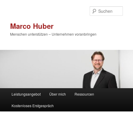
Zum
primären
Such
Inhalt
springen
Marco Huber
Menschen unterstützen – Unternehmen voranbringen
Hauptmenü
Leistungsangebot
Über mich
Ressourcen
Kostenloses Erstgespräch