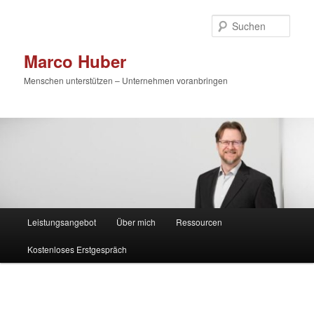
Zum
primären
Such
Inhalt
springen
Marco Huber
Menschen unterstützen – Unternehmen voranbringen
Hauptmenü
Leistungsangebot
Über mich
Ressourcen
Kostenloses Erstgespräch