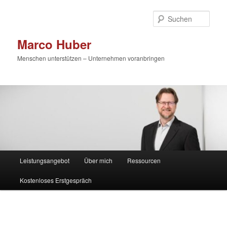
Zum
primären
Such
Inhalt
springen
Marco Huber
Menschen unterstützen – Unternehmen voranbringen
Hauptmenü
Leistungsangebot
Über mich
Ressourcen
Kostenloses Erstgespräch