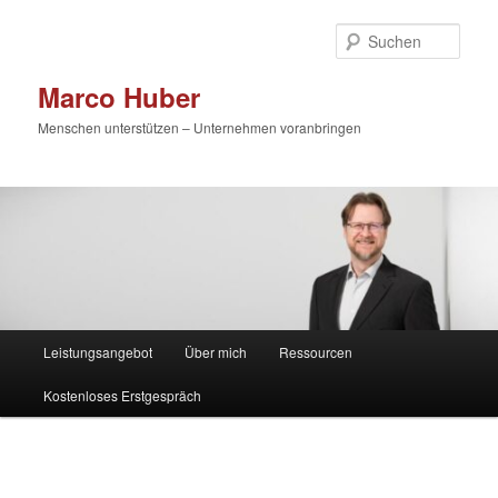
Zum
primären
Such
Inhalt
springen
Marco Huber
Menschen unterstützen – Unternehmen voranbringen
Hauptmenü
Leistungsangebot
Über mich
Ressourcen
Kostenloses Erstgespräch