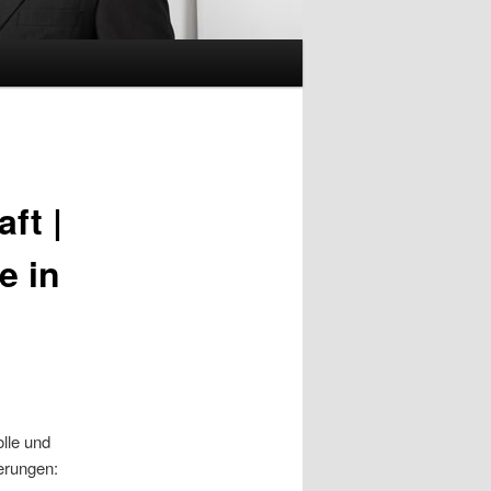
ft |
e in
olle und
erungen: