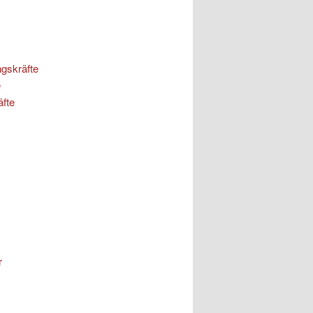
ngskräfte
e
äfte
r