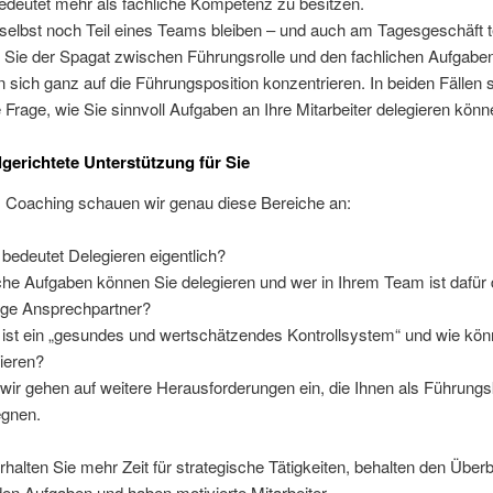
edeutet mehr als fachliche Kompetenz zu besitzen.
selbst noch Teil eines Teams bleiben – und auch am Tagesgeschäft t
r Sie der Spagat zwischen Führungsrolle und den fachlichen Aufgabe
 sich ganz auf die Führungsposition konzentrieren. In beiden Fällen st
e Frage, wie Sie sinnvoll Aufgaben an Ihre Mitarbeiter delegieren könn
lgerichtete Unterstützung für Sie
 Coaching schauen wir genau diese Bereiche an:
bedeutet Delegieren eigentlich?
he Aufgaben können Sie delegieren und wer in Ihrem Team ist dafür 
tige Ansprechpartner?
ist ein „gesundes und wertschätzendes Kontrollsystem“ und wie kön
lieren?
wir gehen auf weitere Herausforderungen ein, die Ihnen als Führungs
gnen.
halten Sie mehr Zeit für strategische Tätigkeiten, behalten den Überb
den Aufgaben und haben motivierte Mitarbeiter.