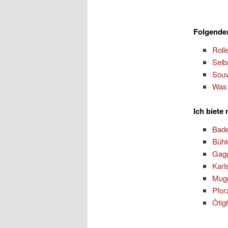
Folgendes
Roll
Selb
Souv
Was 
Ich biete
Bad
Bühl
Gag
Karl
Mug
Pfor
Ötig