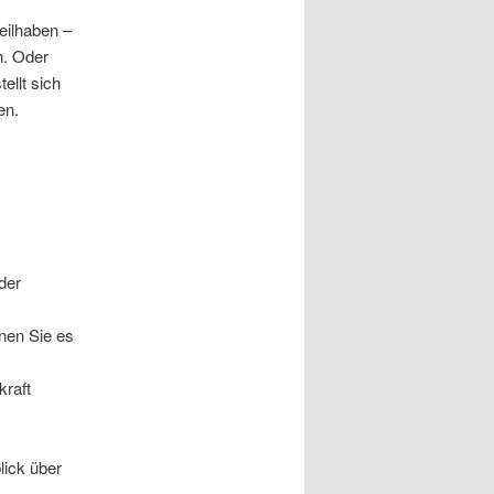
eilhaben –
n. Oder
ellt sich
en.
der
nen Sie es
kraft
lick über