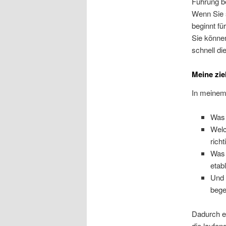
Führung b
Wenn Sie 
beginnt fü
Sie können
schnell di
Meine zie
In meinem
Was 
Welc
rich
Was 
etab
Und 
bege
Dadurch er
die laufen