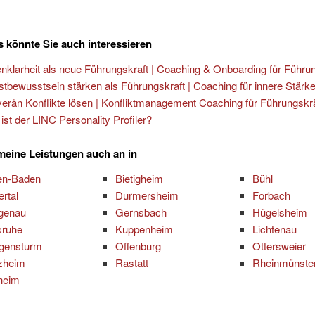
 könnte Sie auch interessieren
enklarheit als neue Führungskraft | Coaching & Onboarding für Führu
stbewusstsein stärken als Führungskraft | Coaching für innere Stärk
erän Konflikte lösen | Konfliktmanagement Coaching für Führungskr
ist der LINC Personality Profiler?
 meine Leistungen auch an in
en-Baden
Bietigheim
Bühl
ertal
Durmersheim
Forbach
genau
Gernsbach
Hügelsheim
sruhe
Kuppenheim
Lichtenau
gensturm
Offenburg
Ottersweier
zheim
Rastatt
Rheinmünste
heim