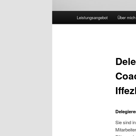
Hauptmenü
Leistungsangebot
Über mich
Dele
Coac
Iffe
Delegiere
Sie sind i
Mitarbeit