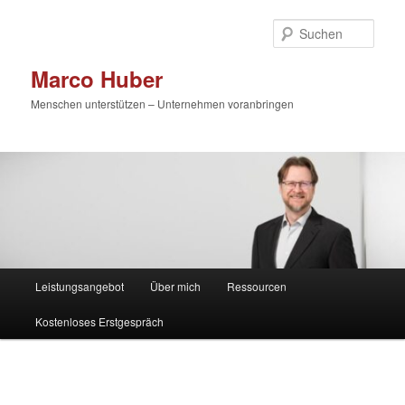
Zum
primären
Such
Inhalt
springen
Marco Huber
Menschen unterstützen – Unternehmen voranbringen
Hauptmenü
Leistungsangebot
Über mich
Ressourcen
Kostenloses Erstgespräch