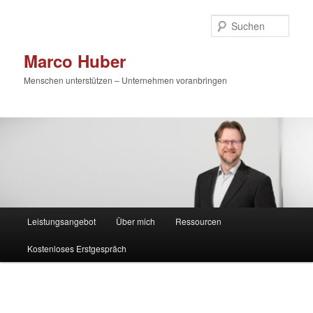
Zum
primären
Such
Inhalt
springen
Marco Huber
Menschen unterstützen – Unternehmen voranbringen
Hauptmenü
Leistungsangebot
Über mich
Ressourcen
Kostenloses Erstgespräch