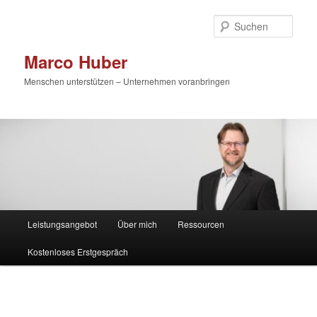
Zum
primären
Such
Inhalt
springen
Marco Huber
Menschen unterstützen – Unternehmen voranbringen
Hauptmenü
Leistungsangebot
Über mich
Ressourcen
Kostenloses Erstgespräch