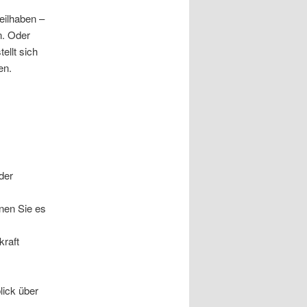
eilhaben –
n. Oder
ellt sich
en.
der
nen Sie es
kraft
lick über