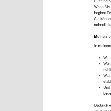
Führung b
Wenn Sie 
beginnt fü
Sie können
schnell di
Meine zie
In meinem
Was 
Welc
rich
Was 
etab
Und 
bege
Dadurch er
die laufen