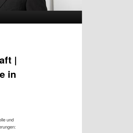
ft |
e in
olle und
erungen: