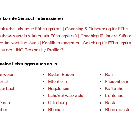
 könnte Sie auch interessieren
enklarheit als neue Führungskraft | Coaching & Onboarding für Führu
stbewusstsein stärken als Führungskraft | Coaching für innere Stärk
erän Konflikte lösen | Konfliktmanagement Coaching für Führungskr
ist der LINC Personality Profiler?
 meine Leistungen auch an in
enweier
Baden-Baden
Bühl
ertal
Ettenheim
Friesenheim
genbach
Hügelsheim
Karlsruhe
Lahr/Schwarzwald
Lichtenau
kirch
Offenburg
Rastatt
chen
Rheinau
Rheinmünste
t