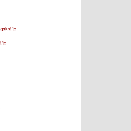
ngskräfte
e
äfte
r