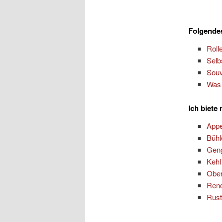
Folgendes
Roll
Selb
Souv
Was 
Ich biete
App
Bühl
Gen
Kehl
Ober
Ren
Rus