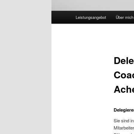
Hauptmenü
Leistungsangebot
Über mich
Dele
Coac
Ach
Delegiere
Sie sind i
Mitarbeit