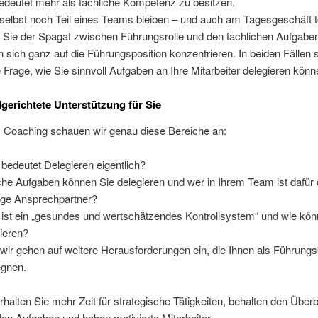
edeutet mehr als fachliche Kompetenz zu besitzen.
selbst noch Teil eines Teams bleiben – und auch am Tagesgeschäft t
r Sie der Spagat zwischen Führungsrolle und den fachlichen Aufgabe
 sich ganz auf die Führungsposition konzentrieren. In beiden Fällen st
e Frage, wie Sie sinnvoll Aufgaben an Ihre Mitarbeiter delegieren könn
lgerichtete Unterstützung für Sie
 Coaching schauen wir genau diese Bereiche an:
bedeutet Delegieren eigentlich?
he Aufgaben können Sie delegieren und wer in Ihrem Team ist dafür 
tige Ansprechpartner?
ist ein „gesundes und wertschätzendes Kontrollsystem“ und wie kön
lieren?
wir gehen auf weitere Herausforderungen ein, die Ihnen als Führungs
gnen.
halten Sie mehr Zeit für strategische Tätigkeiten, behalten den Überb
den Aufgaben und haben motivierte Mitarbeiter.