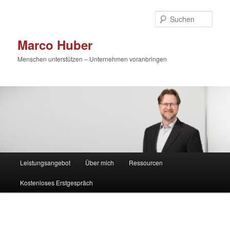
Zum
primären
Such
Inhalt
springen
Marco Huber
Menschen unterstützen – Unternehmen voranbringen
Hauptmenü
Leistungsangebot
Über mich
Ressourcen
Kostenloses Erstgespräch