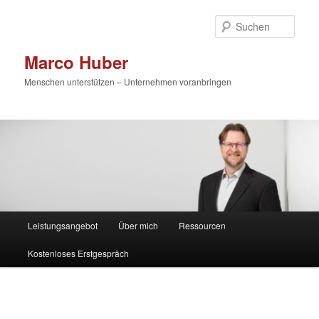
Zum
primären
Such
Inhalt
springen
Marco Huber
Menschen unterstützen – Unternehmen voranbringen
Hauptmenü
Leistungsangebot
Über mich
Ressourcen
Kostenloses Erstgespräch