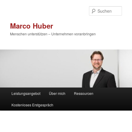
Zum
primären
Such
Inhalt
springen
Marco Huber
Menschen unterstützen – Unternehmen voranbringen
Hauptmenü
Leistungsangebot
Über mich
Ressourcen
Kostenloses Erstgespräch