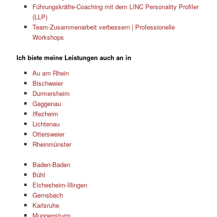
Führungskräfte-Coaching mit dem LINC Personality Profiler
(LLP)
Team-Zusammenarbeit verbessern | Professionelle
Workshops
Ich biete meine Leistungen auch an in
Au am Rhein
Bischweier
Durmersheim
Gaggenau
Iffezheim
Lichtenau
Ottersweier
Rheinmünster
Baden-Baden
Bühl
Elchesheim-Illingen
Gernsbach
Karlsruhe
Muggensturm