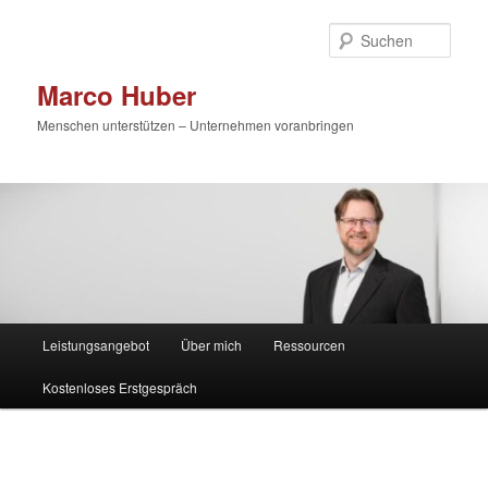
Zum
primären
Such
Inhalt
springen
Marco Huber
Menschen unterstützen – Unternehmen voranbringen
Hauptmenü
Leistungsangebot
Über mich
Ressourcen
Kostenloses Erstgespräch