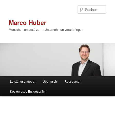
Zum
primären
Such
Inhalt
springen
Marco Huber
Menschen unterstützen – Unternehmen voranbringen
Hauptmenü
Leistungsangebot
Über mich
Ressourcen
Kostenloses Erstgespräch