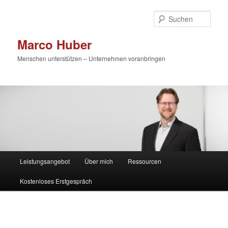
Zum
primären
Such
Inhalt
springen
Marco Huber
Menschen unterstützen – Unternehmen voranbringen
Hauptmenü
Leistungsangebot
Über mich
Ressourcen
Kostenloses Erstgespräch