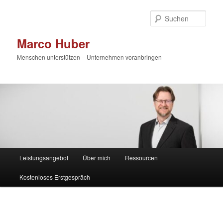
Zum
primären
Such
Inhalt
springen
Marco Huber
Menschen unterstützen – Unternehmen voranbringen
Hauptmenü
Leistungsangebot
Über mich
Ressourcen
Kostenloses Erstgespräch