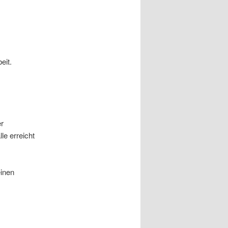
eit.
er
le erreicht
inen