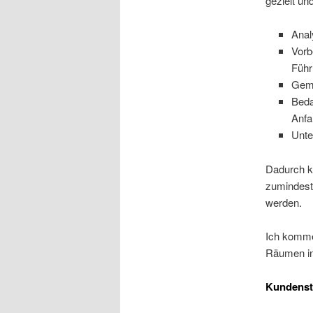
gezielt un
Anal
Vorb
Führ
Geme
Beda
Anfa
Unte
Dadurch kö
zumindest 
werden.
Ich komme
Räumen in
Kundens