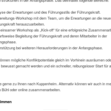
d strukturiert in der Anfangsphase. Das beinhaltet folgende Bereiche:
yse der Erwartungen und des Führungsstils der Führungskraft.
ereitungs-Workshop mit dem Team, um die Erwartungen an die neue
ungskraft herauszuarbeiten.
insamer Workshop als „Kick-off“ für eine erfolgreiche Zusammenarb
rfsweise Begleitung der Führungskraft und deren Mitarbeiter in der
ngsphase.
rstützung bei weiteren Herausforderungen in der Anfangsphase.
nnen mögliche Konfliktpotentiale gleich im Vorhinein ausräumen od
bewusst gemacht werden und ein schneller, reibungsloser Start für al
 gerne zu Ihnen nach Kuppenheim. Alternativ können wir auch in me
 Bühl oder online zusammenarbeiten.
timmen