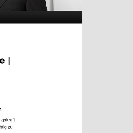
e |
n
ngskraft
htig zu