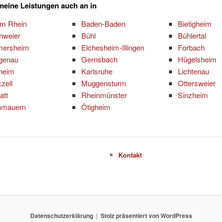
 meine Leistungen auch an in
am Rhein
Baden-Baden
Bietigheim
hweier
Bühl
Bühlertal
mersheim
Elchesheim-Illingen
Forbach
genau
Gernsbach
Hügelsheim
zheim
Karlsruhe
Lichtenau
zell
Muggensturm
Ottersweier
att
Rheinmünster
Sinzheim
nmauern
Ötigheim
Kontakt
Datenschutzerklärung
Stolz präsentiert von WordPress