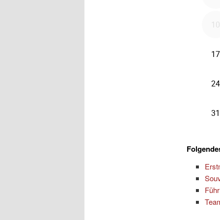
Folgendes
Erst
Souv
Führ
Team