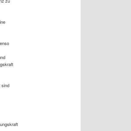
anz zu
ine
benso
und
gskraft
 sind
ungskraft