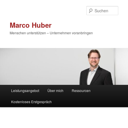
Zum
primären
Such
Inhalt
springen
Marco Huber
Menschen unterstützen – Unternehmen voranbringen
Hauptmenü
Leistungsangebot
Über mich
Ressourcen
Kostenloses Erstgespräch