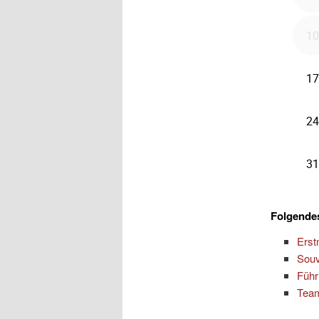
Folgendes
Erst
Souv
Führ
Team