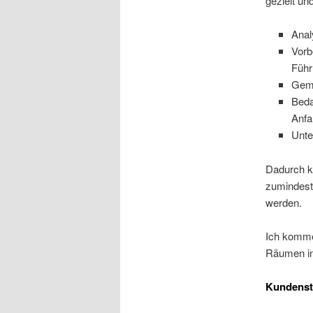
gezielt un
Anal
Vorb
Führ
Geme
Beda
Anfa
Unte
Dadurch kö
zumindest 
werden.
Ich komme
Räumen in
Kundens