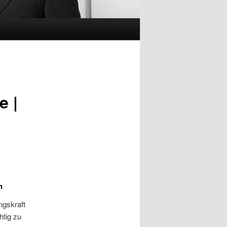
e |
n
ngskraft
htig zu