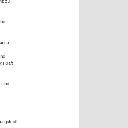
anz zu
ine
benso
und
gskraft
 sind
ungskraft