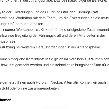
d strukturiert in der Anfangsphase. Das beinhaltet folgende Bereiche:
yse der Erwartungen und des Führungsstils der Führungskraft.
ereitungs-Workshop mit dem Team, um die Erwartungen an die neue
ungskraft herauszuarbeiten.
insamer Workshop als „Kick-off“ für eine erfolgreiche Zusammenarb
rfsweise Begleitung der Führungskraft und deren Mitarbeiter in der
ngsphase.
rstützung bei weiteren Herausforderungen in der Anfangsphase.
nnen mögliche Konfliktpotentiale gleich im Vorhinein ausräumen od
bewusst gemacht werden und ein schneller, reibungsloser Start für al
 gerne zu Ihnen nach Horb am Neckar. Alternativ können wir auch i
 Bühl oder online zusammenarbeiten.
timmen