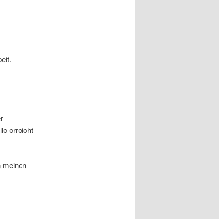
eit.
er
le erreicht
n meinen