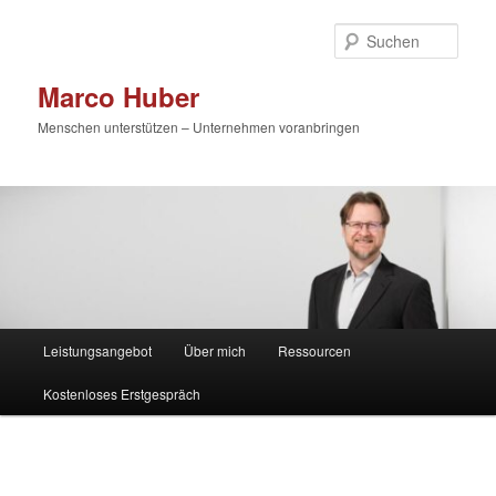
Zum
primären
Such
Inhalt
springen
Marco Huber
Menschen unterstützen – Unternehmen voranbringen
Hauptmenü
Leistungsangebot
Über mich
Ressourcen
Kostenloses Erstgespräch