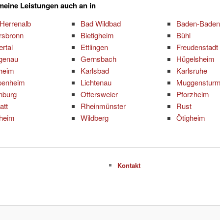
 meine Leistungen auch an in
Herrenalb
Bad Wildbad
Baden-Baden
rsbronn
Bietigheim
Bühl
ertal
Ettlingen
Freudenstadt
genau
Gernsbach
Hügelsheim
zheim
Karlsbad
Karlsruhe
penheim
Lichtenau
Muggenstur
nburg
Ottersweier
Pforzheim
att
Rheinmünster
Rust
heim
Wildberg
Ötigheim
Kontakt