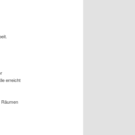
eit.
er
le erreicht
en Räumen