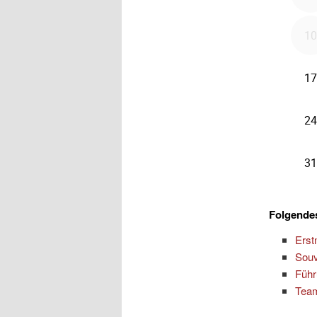
Folgendes
Erst
Souv
Führ
Team