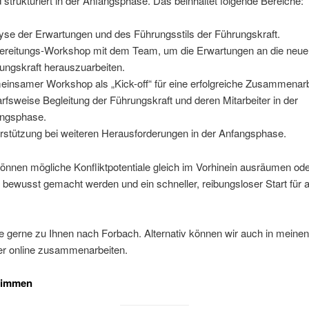
d strukturiert in der Anfangsphase. Das beinhaltet folgende Bereiche:
yse der Erwartungen und des Führungsstils der Führungskraft.
ereitungs-Workshop mit dem Team, um die Erwartungen an die neue
ungskraft herauszuarbeiten.
insamer Workshop als „Kick-off“ für eine erfolgreiche Zusammenarb
rfsweise Begleitung der Führungskraft und deren Mitarbeiter in der
ngsphase.
rstützung bei weiteren Herausforderungen in der Anfangsphase.
nnen mögliche Konfliktpotentiale gleich im Vorhinein ausräumen od
bewusst gemacht werden und ein schneller, reibungsloser Start für al
 gerne zu Ihnen nach Forbach. Alternativ können wir auch in mein
der online zusammenarbeiten.
timmen