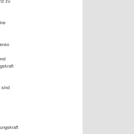
anz zu
ine
benso
und
gskraft
 sind
ungskraft