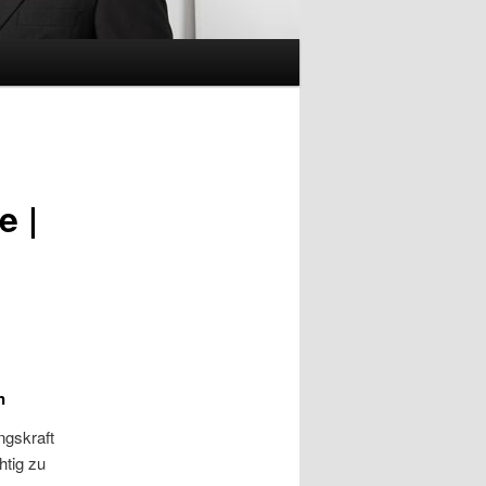
e |
n
ngskraft
htig zu