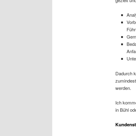
gezielt un
Anal
Vorb
Führ
Geme
Beda
Anfa
Unte
Dadurch kö
zumindest 
werden.
Ich komme
in Bühl o
Kundens