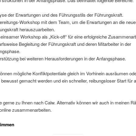
d strukturiert in der Anfangsphase. Das beinhaltet folgende Bereiche:
yse der Erwartungen und des Führungsstils der Führungskraft.
ereitungs-Workshop mit dem Team, um die Erwartungen an die neue
ungskraft herauszuarbeiten.
insamer Workshop als „Kick-off“ für eine erfolgreiche Zusammenarb
rfsweise Begleitung der Führungskraft und deren Mitarbeiter in der
ngsphase.
rstützung bei weiteren Herausforderungen in der Anfangsphase.
nnen mögliche Konfliktpotentiale gleich im Vorhinein ausräumen od
bewusst gemacht werden und ein schneller, reibungsloser Start für al
 gerne zu Ihnen nach Calw. Alternativ können wir auch in meinen R
 online zusammenarbeiten.
timmen