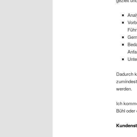
gezielt un
Anal
Vorb
Führ
Geme
Beda
Anfa
Unte
Dadurch kö
zumindest 
werden.
Ich komme
Bühl oder
Kundens