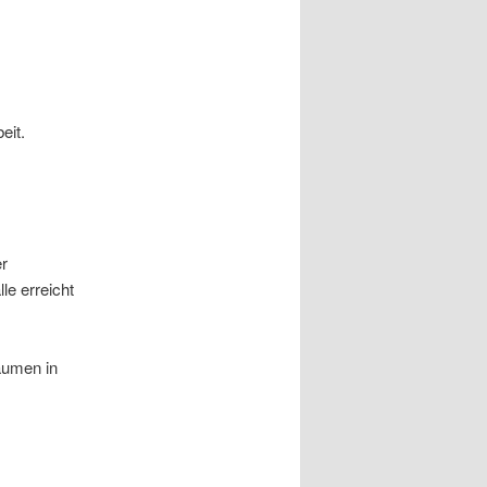
eit.
er
le erreicht
äumen in