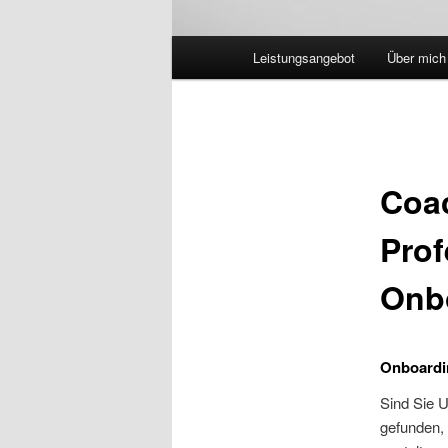
Hauptmenü
Leistungsangebot
Über mich
Coac
Prof
Onbo
Onboardin
Sind Sie 
gefunden, 