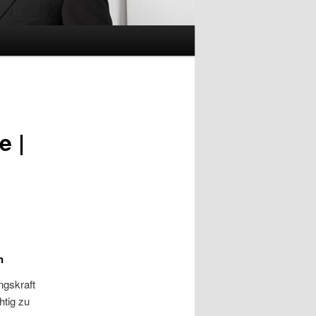
e |
n
ngskraft
htig zu