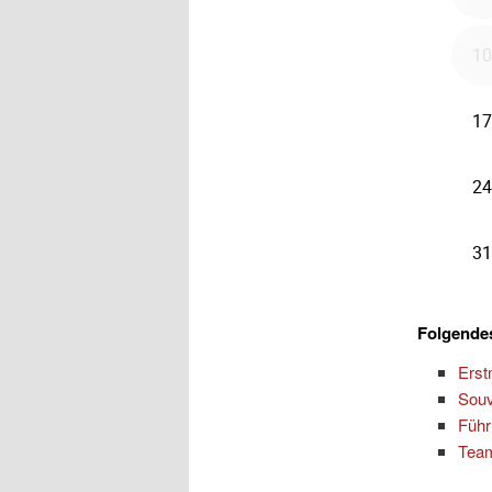
Folgendes
Erst
Souv
Führ
Team