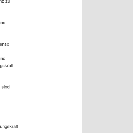
anz zu
ine
benso
und
gskraft
 sind
ungskraft