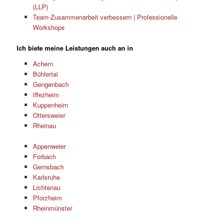
(LLP)
Team-Zusammenarbeit verbessern | Professionelle
Workshops
Ich biete meine Leistungen auch an in
Achern
Bühlertal
Gengenbach
Iffezheim
Kuppenheim
Ottersweier
Rheinau
Appenweier
Forbach
Gernsbach
Karlsruhe
Lichtenau
Pforzheim
Rheinmünster