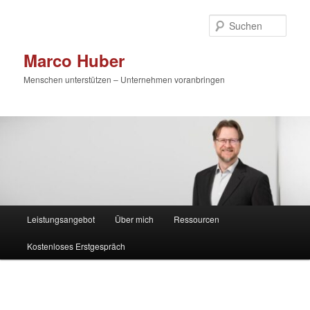
Zum
primären
Such
Inhalt
springen
Marco Huber
Menschen unterstützen – Unternehmen voranbringen
Hauptmenü
Leistungsangebot
Über mich
Ressourcen
Kostenloses Erstgespräch