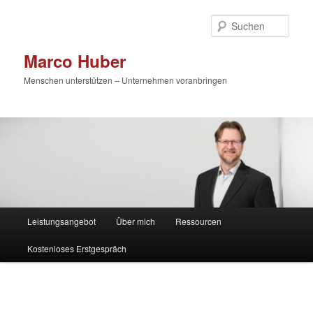
Zum
primären
Such
Inhalt
springen
Marco Huber
Menschen unterstützen – Unternehmen voranbringen
Hauptmenü
Leistungsangebot
Über mich
Ressourcen
Kostenloses Erstgespräch